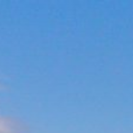
Ir
al
contenido